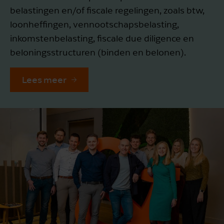
belastingen en/of fiscale regelingen, zoals btw,
Fiscale structuur
loonheffingen, vennootschapsbelasting,
inkomstenbelasting, fiscale due diligence en
Financiële & vermogensstructurering
beloningsstructuren (binden en belonen).
Lees meer