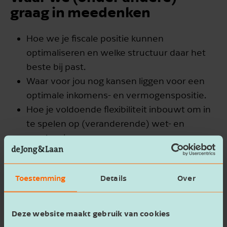
graag in meedenken
Hoe we je fiscale positie kunnen
optimaliseren en welke structuur daar het
beste bij past.
Waar voor jou nog kansen liggen voor een
optimale inkomens- en vermogenspositie.
Hoe je voldoende flexibiliteit inbouwt om in
te spelen op (veranderende) wet- en
regelgeving
van verschillende kennisgebieden of
internationale belastingen.
Toestemming
Details
Over
Welke kansen er voor jou liggen op het
gebied van innovatie &
duurzaamheid (mvo).
Deze website maakt gebruik van cookies