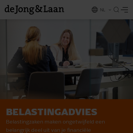
NL
EN
BELASTING­ADVIES
vices
Belastingzaken maken ongetwijfeld een
belangrijk deel uit van je financiële