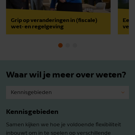
Grip op veranderingen in (fiscale)
Een 
wet- en regelgeving
verm
Waar wil je meer over weten?
Kennisgebieden
Internationaal belastingadvies
Kennisgebieden
Innovatie & duurzaamheid
Samen kijken we hoe je voldoende flexibiliteit
inbouwt om in te spelen op verschillende
Fiscale positie