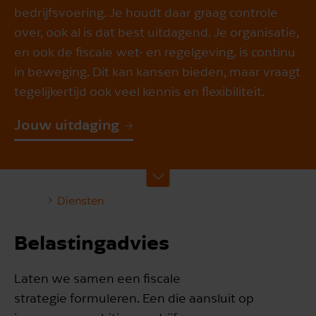
bedrijfsvoering. Je houdt daar graag controle
over, ook al is dat best uitdagend. Je organisatie,
en ook de fiscale wet- en regelgeving, is continu
in beweging. Dit kan kansen bieden, maar vraagt
tegelijkertijd ook veel kennis en flexibiliteit.
Jouw uitdaging
Diensten
Belastingadvies
Laten we samen een fiscale
strategie formuleren. Een die aansluit op