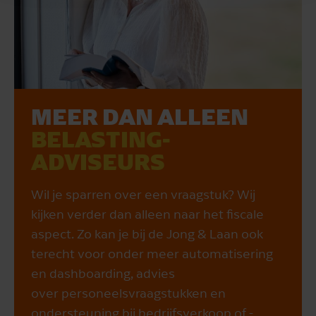
MEER DAN ALLEEN
BELASTING­
ADVISEURS
Wil je sparren over een vraagstuk? Wij
kijken verder dan alleen naar het fiscale
aspect. Zo kan je bij de Jong & Laan ook
terecht voor onder meer automatisering
en dashboarding, advies
over personeelsvraagstukken en
ondersteuning bij bedrijfsverkoop of -