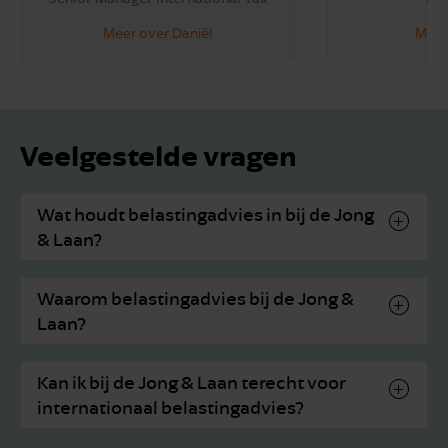
Meer over Daniël
Meer 
Veelgestelde vragen
Wat houdt belastingadvies in bij de Jong
& Laan?
Waarom belastingadvies bij de Jong &
Laan?
Kan ik bij de Jong & Laan terecht voor
internationaal belastingadvies?