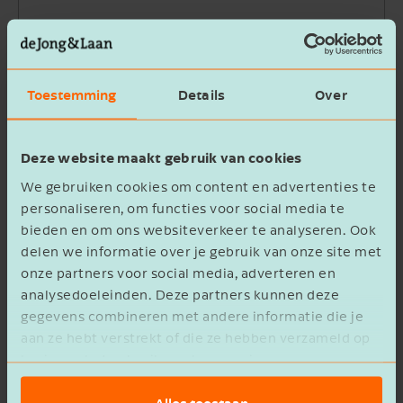
Bedrijfsnaam
Toestemming
Details
Over
Beschrijving
Deze website maakt gebruik van cookies
We gebruiken cookies om content en advertenties te
personaliseren, om functies voor social media te
bieden en om ons websiteverkeer te analyseren. Ook
delen we informatie over je gebruik van onze site met
Ik ga akkoord met het
privacy statement
onze partners voor social media, adverteren en
analysedoeleinden. Deze partners kunnen deze
Verzenden
gegevens combineren met andere informatie die je
aan ze hebt verstrekt of die ze hebben verzameld op
basis van het gebruik van hun services.
Alles toestaan