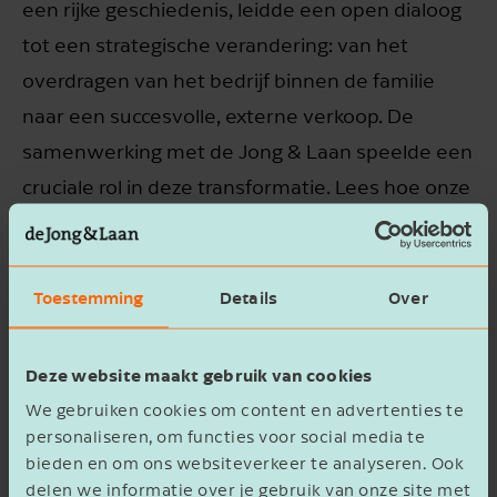
een rijke geschiedenis, leidde een open dialoog
tot een strategische verandering: van het
overdragen van het bedrijf binnen de familie
naar een succesvolle, externe verkoop. De
samenwerking met de Jong & Laan speelde een
cruciale rol in deze transformatie. Lees hoe onze
adviseurs hielpen om deze overgang soepel te
laten verlopen.
Toestemming
Details
Over
Naar klantcase
Deze website maakt gebruik van cookies
We gebruiken cookies om content en advertenties te
personaliseren, om functies voor social media te
Andere klant­ervaringen
bieden en om ons websiteverkeer te analyseren. Ook
delen we informatie over je gebruik van onze site met