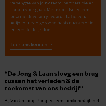
verlengde van jouw team, partners die er
samen voor gaan. Met expertise en een
enorme drive om je vooruit te helpen.
Altijd met een gezonde dosis nuchterheid
en een duidelijk doel.
Leer ons kennen
"De Jong & Laan sloeg een brug
tussen het verleden & de
toekomst van ons bedrijf"
Bij Vanderkamp Pompen, een familiebedrijf met