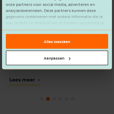
Case
onze partners voor social media, adverteren en
analysedoeleinden. Deze partners kunnen deze
gegevens combineren met andere informatie die je
aan ze hebt verstrekt of die ze hebben verzameld op
basis van het gebruik van hun services.
Alles toestaan
 the Future
Succesvol samenwerken begint m
vertrouwen
Aanpassen
21 apr. 2025
Leestijd 5 min.
Lees meer