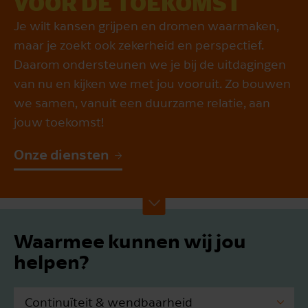
VOOR DE TOEKOMST
Je wilt kansen grijpen en dromen waarmaken,
maar je zoekt ook zekerheid en perspectief.
Daarom ondersteunen we je bij de uitdagingen
van nu en kijken we met jou vooruit. Zo bouwen
we samen, vanuit een duurzame relatie, aan
jouw toekomst!
Onze diensten
Waarmee kunnen wij jou
helpen?
Continuïteit & wendbaarheid