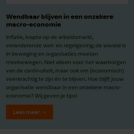
Inzicht & data visualisatie
Wendbaar blijven in een onzekere
macro-economie
Optimale fiscale positie
Inflatie, krapte op de arbeidsmarkt,
Goed werkgeverschap
veranderende wet- en regelgeving; de wereld is
Bedrijfsoverdracht
in beweging en organisaties moeten
meebewegen. Niet alleen voor het waarborgen
van de continuïteit, maar ook om (economisch)
veerkrachtig te zijn én te blijven. Hoe blijft jouw
organisatie wendbaar in een onzekere macro-
economie? Wij geven je tips!
Lees meer