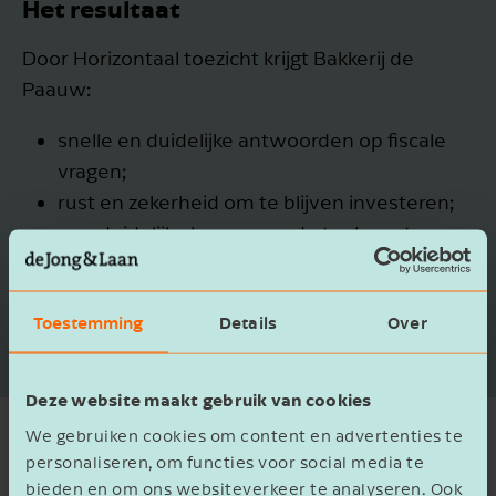
Het resultaat
Door Horizontaal toezicht krijgt Bakkerij de
Paauw:
snelle en duidelijke antwoorden op fiscale
vragen;
rust en zekerheid om te blijven investeren;
een duidelijke koers voor de toekomst;
continuïteit voor het
familiebedrijf
;
een sterk partnerschap met de adviseur en
Toestemming
Details
Over
de Belastingdienst.
Deze website maakt gebruik van cookies
We gebruiken cookies om content en advertenties te
personaliseren, om functies voor social media te
Het vervolg
bieden en om ons websiteverkeer te analyseren. Ook