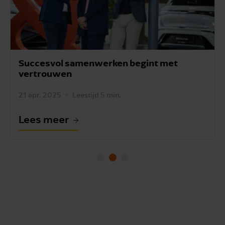
Hoe automatisering van admini­strati­
ewerk­zaam­heden Sans tijd bespaart
17 apr. 2025
Leestijd 3 min.
Lees meer