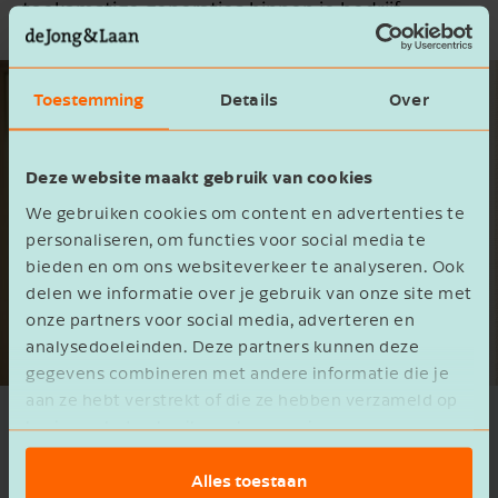
toekomstige generaties binnen je bedrijf.
Toestemming
Details
Over
Deze website maakt gebruik van cookies
We gebruiken cookies om content en advertenties te
personaliseren, om functies voor social media te
bieden en om ons websiteverkeer te analyseren. Ook
delen we informatie over je gebruik van onze site met
onze partners voor social media, adverteren en
analysedoeleinden. Deze partners kunnen deze
gegevens combineren met andere informatie die je
aan ze hebt verstrekt of die ze hebben verzameld op
basis van het gebruik van hun services.
Edens Plants: de kracht van een
toekomstgericht familiebedrijf
Alles toestaan