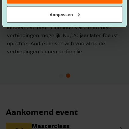
Kansen grijpen, dromen waarmaken en met
onze klanten werken aan een mooie toekomst.
Aanpassen
Dat is waar we voor staan. Maar wat betekent
dat nou in de praktijk? Edens Plants, een
toekomstgericht familiebedrijf, laat het je zien.
Lees klantcase
Aankomend event
Masterclass