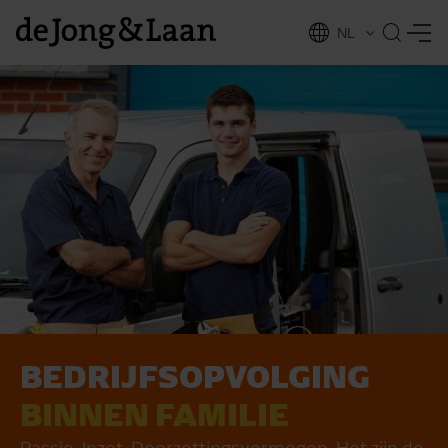
NL
EN
BEDRIJFSOPVOLGING
vices
BINNEN FAMILIE
Passie. Inzet. Doorzettingsvermogen. Het zijn de