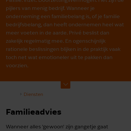
pijlers van menig bedrijf. Wanneer je
onderneming een familiebelang is, of je familie
bedrijfsbelang, dan heeft ondernemen heel wat
meer voeten in de aarde. Privé beslist dan
zakelijk regelmatig mee. En ogenschijnlijk
rationele beslissingen blijken in de praktijk vaak
toch net wat emotioneler uit te pakken dan
voorzien.
Diensten
Familieadvies
Wanneer alles 'gewoon' zijn gangetje gaat