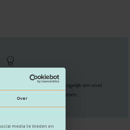
Breed netwerk
Dit maakt het voor jou mogelijk om snel
met een specialist te sparren.
Over
social media te bieden en