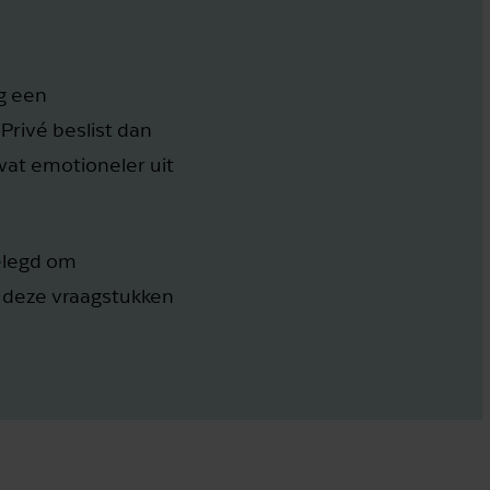
ng een
Privé beslist dan
 wat emotioneler uit
elegd om
p deze vraagstukken