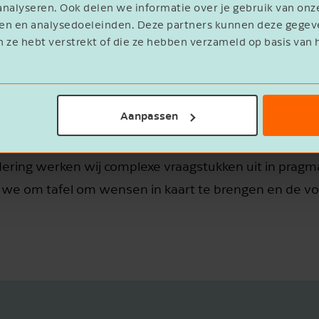
nalyseren. Ook delen we informatie over je gebruik van onz
eren en analysedoeleinden. Deze partners kunnen deze geg
n ze hebt verstrekt of die ze hebben verzameld op basis van 
E-mailadres
ijs alleen. In het hele traject waarborgen wij je pers
js gaat, maar dat je tegelijktijdig ook wilt dat de ver
ing.
Aanpassen
Ik ontvang graag de maandelijkse
nieuwsbrief met gratis tips, adviezen en
inspiratie.
dering werken wij complexe vraagstukken uit in pragm
Ja
an we om tafel om wensen in kaart te brengen en de 
Verstuur de whitepaper
Annuleren