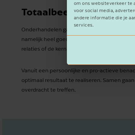
om ons websiteverkeer te a
Totaalbeeld
voor social media, advert
andere informatie die je aa
services.
Onderhandelen gaat over zoveel meer dan de pr
namelijk heel goed dat je voor de hoogste pri
relaties of de kernwaarden van de ondernem
Vanuit een persoonlijke en pro-actieve bena
optimaal resultaat te realiseren. Samen ga
overdracht te treffen.