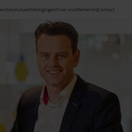
anches
Actueel
Vestigingen
Over ons
Werken bij
Contact