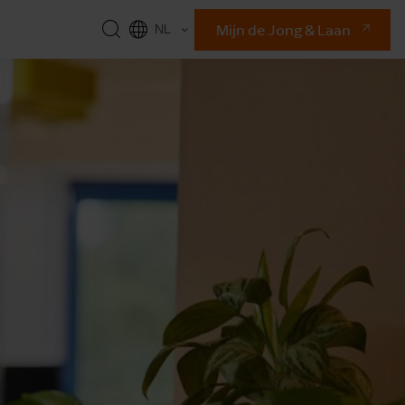
Mijn de Jong & Laan
NL
EN