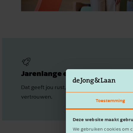
Jarenlange ervaring
Dat geeft jou rust, zekerheid en
vertrouwen.
Toestemming
Deze website maakt gebru
We gebruiken cookies om co