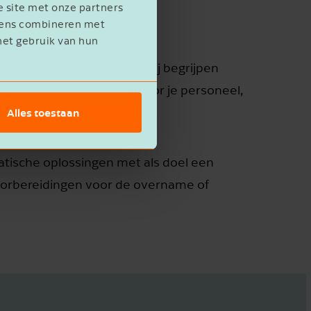
e site met onze partners
evens combineren met
het gebruik van hun
oonlijke doelstellingen. Wij begrijpen
koop geen gevolgen heeft voor je personeel,
Alles toestaan
atische oplossingen met als doel een
voorbereidingen voor de overname of