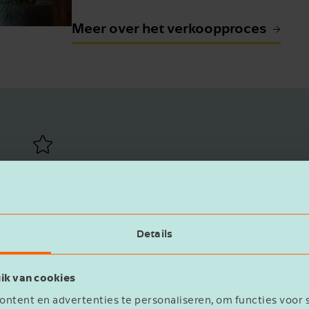
Meer over het verkoopproces
STUUR MIJ DE WHITEPAPER "EEN
SUCCESVOLLE VERKOOP IN 3
Persoonlijk & betrokken
FASES"
Samen kijken we naar de kansen die er
Voornaam
voor jou liggen.
Details
ik van cookies
Bedrijfsnaam
ntent en advertenties te personaliseren, om functies voor 