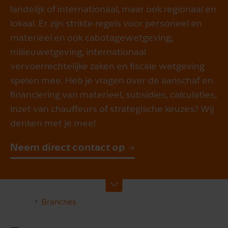
landelijk of internationaal, maar ook regionaal en
lokaal. Er zijn strikte regels voor personeel en
materieel en ook cabotagewetgeving,
milieuwetgeving, internationaal
vervoerrechtelijke zaken en fiscale wetgeving
spelen mee. Heb je vragen over de aanschaf en
financiering van materieel, subsidies, calculaties,
inzet van chauffeurs of strategische keuzes? Wij
denken met je mee!
Neem direct contact op
Branches