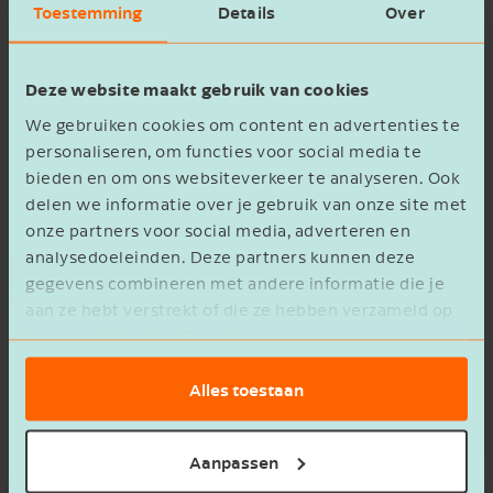
Samen gaan we ervoor!
Toestemming
Details
Over
Je hebt een accountant nodig die de
Deze website maakt gebruik van cookies
transportwereld kent en jouw taal spreekt. Hij
We gebruiken cookies om content en advertenties te
moet kennis hebben van transport – maar dan
personaliseren, om functies voor social media te
ook op alle gebieden. Of het nu gaat om het
bieden en om ons websiteverkeer te analyseren. Ook
delen we informatie over je gebruik van onze site met
verlopen van een eurovignet, de inzet van
onze partners voor social media, adverteren en
buitenlandse chauffeurs of de inzet van
analysedoeleinden. Deze partners kunnen deze
oproepkrachten en flexwerkers. En hoe zit het
gegevens combineren met andere informatie die je
aan ze hebt verstrekt of die ze hebben verzameld op
met het oprichten van een aparte bv? In zulke
basis van het gebruik van hun services.
gevallen kun je een beroep doen op de
transportaccountant of -adviseur van de Jong &
Alles toestaan
Laan. Hij of zij krijgt de zaak op de rit.
Aanpassen