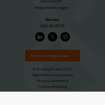
Nieuwsbrief
Veelgestelde vragen
Bel ons:
085-4018718
Mijn de Jong & Laan
© de Jong & Laan 2026
Algemene voorwaarden
Privacy statement
Cookieverklaring
Klachtenregeling
Klokkenluidersregeling