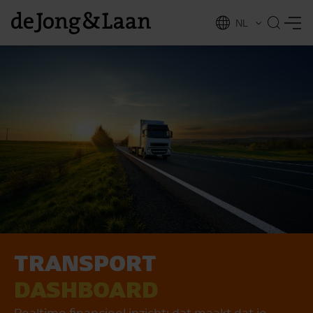
NL
EN
TRANSPORT
vices
DASHBOARD
Realtime financieel inzicht; dat maakt dat je