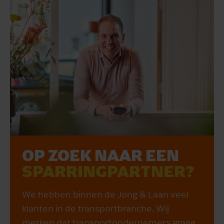
OP ZOEK NAAR EEN
SPARRINGPARTNER?
We hebben binnen de Jong & Laan veel
klanten in de transportbranche. Wij
merken dat transportondernemers graag