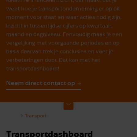
weet hoe je transportonderneming er op dit
moment voor staat en waar acties nodig zijn.
Inzicht in tussentijdse cijfers op kwartaal-,
maand en dagniveau. Eenvoudig maak je een
vergelijking met voorgaande periodes en op
basis daarvan trek je conclusies en voer je
verbeteringen door. Dat kan met het
transportdashboard!
Neem direct contact op
Transport
Transportdashboard