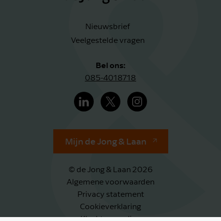
Nieuwsbrief
Veelgestelde vragen
Bel ons:
085-4018718
Mijn de Jong & Laan
© de Jong & Laan 2026
Algemene voorwaarden
Privacy statement
Cookieverklaring
Klachtenregeling