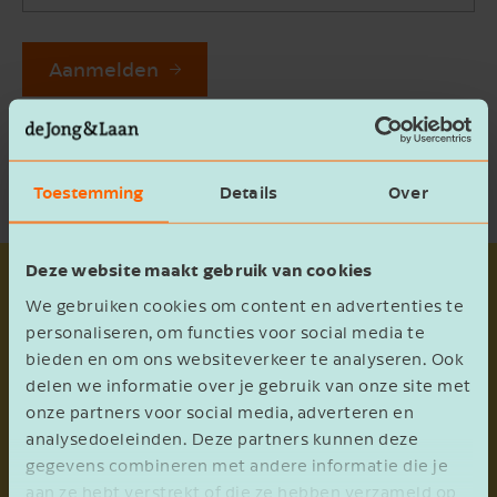
Aanmelden
Door het invullen van je gegevens geef je de
Jong & Laan toestemming voor het verzenden
van de nieuwsbrief. Lees onze
privacyverklaring
.
Toestemming
Details
Over
Deze website maakt gebruik van cookies
Voordelen nieuwsbrief
We gebruiken cookies om content en advertenties te
personaliseren, om functies voor social media te
Op de hoogte
bieden en om ons websiteverkeer te analyseren. Ook
delen we informatie over je gebruik van onze site met
Je blijft maandelijks op de hoogte van nieuws
onze partners voor social media, adverteren en
en actualiteiten
analysedoeleinden. Deze partners kunnen deze
gegevens combineren met andere informatie die je
aan ze hebt verstrekt of die ze hebben verzameld op