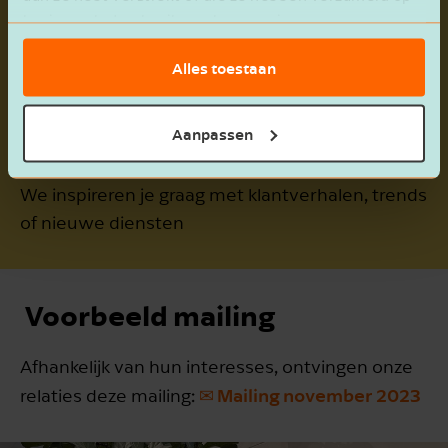
Kennis verrijken
basis van het gebruik van hun services.
Je ontvangt verschillende tips en je krijgt
Alles toestaan
nieuwe inzichten
Aanpassen
Inspiratie
We inspireren je graag met klantverhalen, trends
of nieuwe diensten
​​​​​​​ Voorbeeld mailing
Afhankelijk van hun interesses, ontvingen onze
✉ Mailing november 2023
relaties deze mailing: