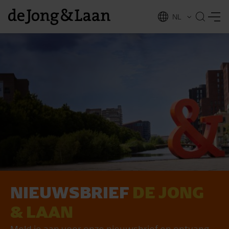
NL
EN
NIEUWSBRIEF
DE JONG
vices
& LAAN
Meld je aan voor onze nieuwsbrief en ontvang