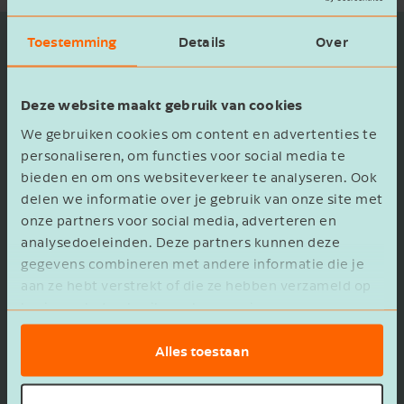
Toestemming
Details
Over
Welke events?
Deze website maakt gebruik van cookies
Gedurende het jaar organiseren wij (gratis)
We gebruiken cookies om content en advertenties te
seminars, webinars en cursussen over actuele
personaliseren, om functies voor social media te
onderwerpen waar mkb-bedrijven mee te
bieden en om ons websiteverkeer te analyseren. Ook
maken hebben op onder meer administratief,
delen we informatie over je gebruik van onze site met
fiscaal of personeelsvlak. Hierbij kan je denken
onze partners voor social media, adverteren en
analysedoeleinden. Deze partners kunnen deze
aan onderwerpen als:
gegevens combineren met andere informatie die je
aan ze hebt verstrekt of die ze hebben verzameld op
motiverend leiderschap;
basis van het gebruik van hun services.
profiteren van de werkkostenregeling;
het binden en boeien van medewerkers;
Alles toestaan
datagedreven werken;
vraagstukken binnen de transportbranche;