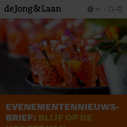
NL
EN
E­VE­NE­MENT­EN­NIEUWS­
vices
BRIEF:
BLIJF OP DE