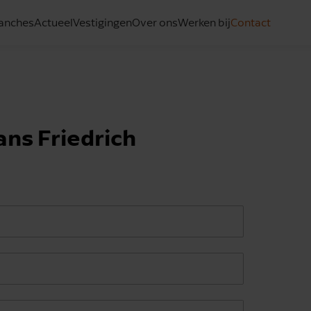
anches
Actueel
Vestigingen
Over ons
Werken bij
Contact
ns Friedrich