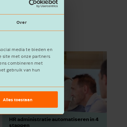
Over
social media te bieden en
e site met onze partners
evens combineren met
het gebruik van hun
Alles toestaan
HR administratie automatiseren in 4
stappen