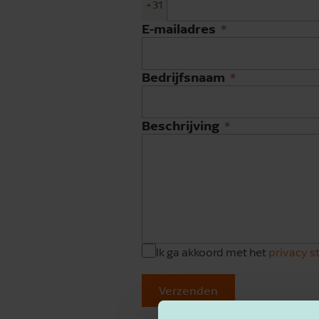
+31
E-mailadres
Bedrijfsnaam
Beschrijving
Ik ga akkoord met het
privacy 
Verzenden