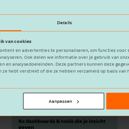
Details
h
ik van cookies
ntent en advertenties te personaliseren, om functies voor 
nalyseren. Ook delen we informatie over je gebruik van onz
eren en analysedoeleinden. Deze partners kunnen deze geg
n ze hebt verstrekt of die ze hebben verzameld op basis van 
Aanpassen
8x dashboards & tools die je inzicht
geven