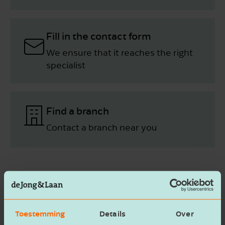
Fill in the contact form
We ensure that it reaches the right
specialist
Find a branch
Contact a branch near you
Contact ­ form
Toestemming
Details
Over