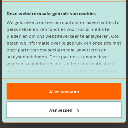
First name
Deze website maakt gebruik van cookies
We gebruiken cookies om content en advertenties te
Last name
personaliseren, om functies voor social media te
bieden en om ons websiteverkeer te analyseren. Ook
delen we informatie over je gebruik van onze site met
Work phone
onze partners voor social media, adverteren en
analysedoeleinden. Deze partners kunnen deze
gegevens combineren met andere informatie die je
Email address
aan ze hebt verstrekt of die ze hebben verzameld op
basis van het gebruik van hun services.
Company name
Alles toestaan
Message
Aanpassen