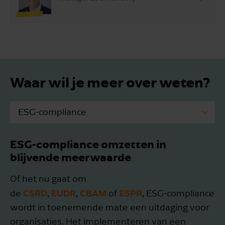
Waar wil je meer over weten?
ESG-compliance
ESG-rapportage (CSRD/VSME)
ESG-compliance omzetten in
blijvende meerwaarde
ESG-certificering
Of het nu gaat om
ESG due diligence
CSRD
EUDR
CBAM
ESPR
de
,
,
of
, ESG-compliance
Scans & assessments
wordt in toenemende mate een uitdaging voor
organisaties. Het implementeren van een