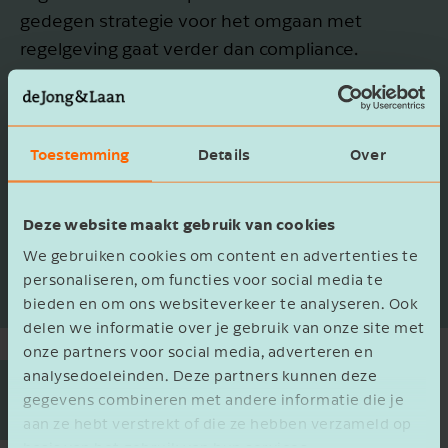
gedegen strategie voor het omgaan met
regelgeving gaat verder dan compliance.
Daarnaast geloven we erin dat dit diverse
voordelen kan opleveren voor jouw organisatie.
Van wettelijke aangiften tot op maat gemaakte
Toestemming
Details
Over
rapporten voor stakeholders; wij zorgen ervoor
dat jouw duurzaamheidsverhaal zowel
compliant als aansprekend is.
Deze website maakt gebruik van cookies
We gebruiken cookies om content en advertenties te
Lees meer
personaliseren, om functies voor social media te
bieden en om ons websiteverkeer te analyseren. Ook
delen we informatie over je gebruik van onze site met
onze partners voor social media, adverteren en
analysedoeleinden. Deze partners kunnen deze
Onze bijdragen
gegevens combineren met andere informatie die je
aan een duurzame wereld
aan ze hebt verstrekt of die ze hebben verzameld op
basis van het gebruik van hun services.