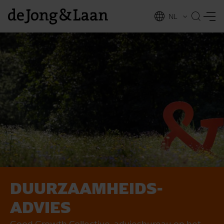
NL
EN
DUURZAAMHEIDS­
vices
ADVIES
Good Growth Collective, adviesbureau op het