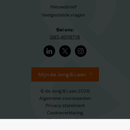
Nieuwsbrief
Veelgestelde vragen
Bel ons:
085-4018718
Mijn de Jong & Laan
© de Jong & Laan 2026
Algemene voorwaarden
Privacy statement
Cookieverklaring
Klachtenregeling
Klokkenluidersregeling