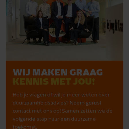
WIJ MAKEN GRAAG
KENNIS MET JOU!
Heb je vragen of wil je meer weten over
duurzaamheidsadvies? Neem gerust
contact met ons op! Samen zetten we de
volgende stap naar een duurzame
toekomst.