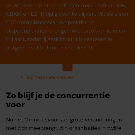
veranderende EU-regelingen zoals CSRD, EUDR,
CBAM en ESPR tijdig voor te blijven. Middels een
ESG-compliancescan en praktische
stappenplannen brengen we risico’s en kansen
in kaart, zodat jij gericht kunt investeren in
hetgeen wat het meeste oplevert.
Duurzaamheidsadvies
Zo blijf je de concurrentie
voor
Nu het Omnibusvoorstel grote veranderingen
met zich meebrengt, zijn organisaties in twijfel