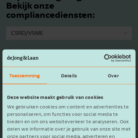
Bekijk onze
compliancediensten:
CSRD/VSME
EUDR
Zo eenvoudig kan rapporteren zijn
CBAM
Of je bedrijf nu rapporteert in het kader van de
Europese duurzaamheidsrapportagerichtlijn
ESPR
Toestemming
Details
Over
CSRD of vrijwillig gegevens openbaar maakt
door middel van de Vrijwillige
Deze website maakt gebruik van cookies
duurzaamheidsrapportagestandaarden voor het
We gebruiken cookies om content en advertenties te
midden- en kleinbedrijf VSME, wij zijn er om te
personaliseren, om functies voor social media te
helpen. Wij beschouwen
bieden en om ons websiteverkeer te analyseren. Ook
duurzaamheidsrapportage niet slechts als een
delen we informatie over je gebruik van onze site met
compliance-taak, maar ook als een strategische
onze partners voor social media, adverteren en