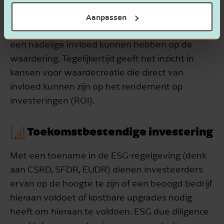
risico's verbonden aan veranderingen in wet- en
regelgeving, reputatieschade of
Aanpassen
kwetsbaarheden in de toeleveringsketen die
een nadelige invloed kunnen hebben op de
waardering. Tegelijkertijd geeft het inzicht in
kansen voor waardecreatie die direct van
invloed kunnen zijn op het rendement op
investeringen (ROI).
Toekomstbestendige investering
Met een toename in de ESG-regelgeving (denk
aan CSRD, SFDR, EUDR) dienen investeerders
ervan op de hoogte te zijn of een beoogd bedrijf
hieraan voldoet of kostbare upgrades nodig
heeft om hieraan te voldoen. ESG due diligence