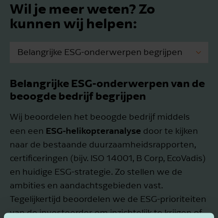
Wil je meer weten? Zo
kunnen wij helpen:
Belangrijke ESG-onderwerpen begrijpen
ESG-gegevensverzameling
Belangrijke ESG-onderwerpen van de
beoogde bedrijf begrijpen
ESG-score
Wij beoordelen het beoogde bedrijf middels
ESG-helikopteranalyse
een een
door te kijken
naar de bestaande duurzaamheidsrapporten,
certificeringen (bijv. ISO 14001, B Corp, EcoVadis)
en huidige ESG-strategie. Zo stellen we de
ambities en aandachtsgebieden vast.
Tegelijkertijd beoordelen we de ESG-prioriteiten
van de investeerder om inzichtelijk te krijgen of