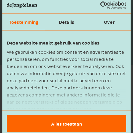
er sprake is van afstemming, potentiële
synergieën en kansen voor waardecreatie. Op
basis van het principe van dubbele materialiteit
Toestemming
Details
Over
analyseren we zowel de impact van het bedrijf
op mens en milieu als de financiële blootstelling
Deze website maakt gebruik van cookies
van het bedrijf aan ESG-risico's.
We gebruiken cookies om content en advertenties te
personaliseren, om functies voor social media te
bieden en om ons websiteverkeer te analyseren. Ook
delen we informatie over je gebruik van onze site met
De waarde van ESG due
onze partners voor social media, adverteren en
diligence
analysedoeleinden. Deze partners kunnen deze
gegevens combineren met andere informatie die je
aan ze hebt verstrekt of die ze hebben verzameld op
Onthult risico's & kansen
basis van het gebruik van hun services.
ESG due diligence helpt investeerders om
Alles toestaan
verborgen risico's aan het licht te brengen, zoals