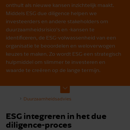
onthult als nieuwe kansen inzichtelijk maakt.
Middels ESG due diligence helpen we
investeerders en andere stakeholders om
duurzaamheidsrisico’s en -kansen te
identificeren, de ESG-volwassenheid van een
organisatie te beoordelen en weloverwogen
keuzes te maken. Zo wordt ESG een strategisch
hulpmiddel om slimmer te investeren en
waarde te creëren op de lange termijn.
Duurzaamheidsadvies
ESG integreren in het due
diligence-proces