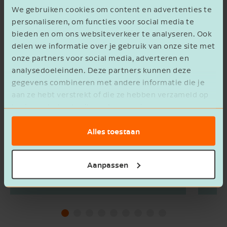
We gebruiken cookies om content en advertenties te
personaliseren, om functies voor social media te
bieden en om ons websiteverkeer te analyseren. Ook
delen we informatie over je gebruik van onze site met
onze partners voor social media, adverteren en
analysedoeleinden. Deze partners kunnen deze
gegevens combineren met andere informatie die je
aan ze hebt verstrekt of die ze hebben verzameld op
basis van het gebruik van hun services.
Alles toestaan
Aanpassen
Zo haal je het maximale uit de
Loon
werkkostenregeling
profi