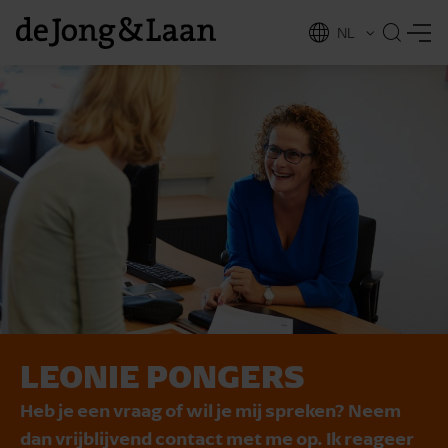
NL
EN
LEONIE PONGERS
vices
Heb je een vraag of wil je mij spreken? Neem
dan vrijblijvend contact met me op. Ik reageer