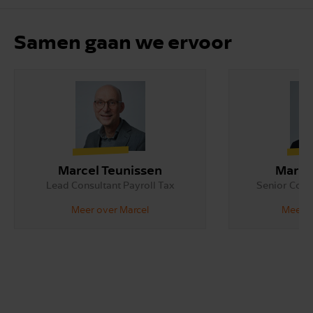
Samen gaan we ervoor
Marcel Teunissen
Mariët
Lead Consultant Payroll Tax
Senior Consu
Meer over Marcel
Meer o