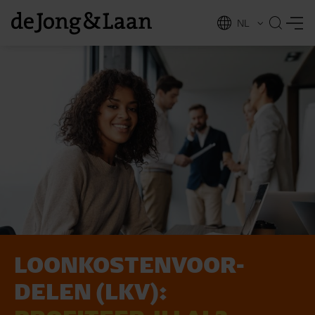
NL
EN
LOON­KOS­TEN­VOOR­
vices
DELEN (LKV):