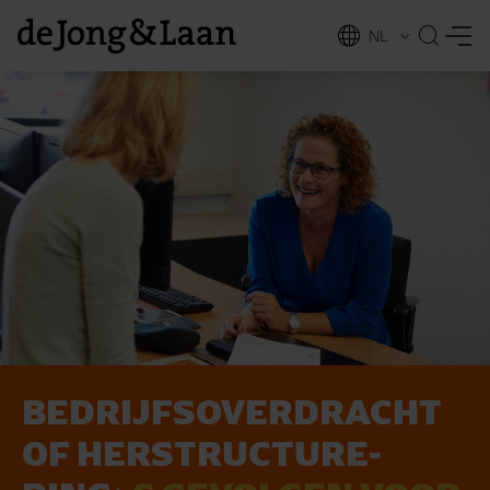
NL
EN
BE­DRIJFS­O­VER­DRACHT
vices
OF HER­STRUC­TU­RE­