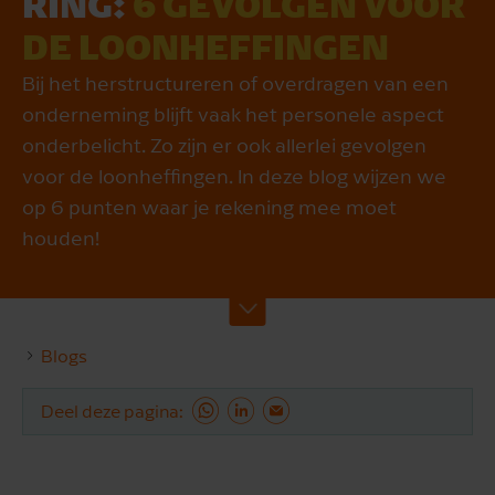
RING:
6 GEVOLGEN VOOR
DE LOON­HEF­FING­EN
Bij het herstructureren of overdragen van een
onderneming blijft vaak het personele aspect
onderbelicht. Zo zijn er ook allerlei gevolgen
voor de loonheffingen. In deze blog wijzen we
op 6 punten waar je rekening mee moet
houden!
Blogs
Deel deze pagina