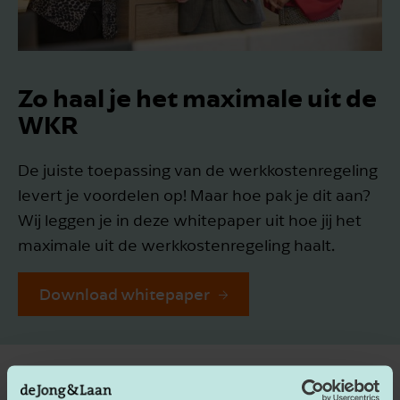
Zo haal je het maximale uit de
WKR
De juiste toepassing van de werkkostenregeling
levert je voordelen op! Maar hoe pak je dit aan?
Wij leggen je in deze whitepaper uit hoe jij het
maximale uit de werkkostenregeling haalt.
Download whitepaper
STUUR MIJ DE
WHITEPAPER "ZO HAAL JE
HET MAXIMALE UIT DE