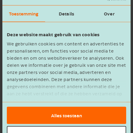
2. Lage-inkomensvoordeel (LIV)
WKR"
Toestemming
Details
Over
Een werkgever heeft onder voorwaarden recht
op lage-inkomensvoordeel (maximaal € 2.000
Voornaam
per werknemer) als een werknemer tenminste
Deze website maakt gebruik van cookies
1.248 verloonde uren per jaar realiseert. De
We gebruiken cookies om content en advertenties te
verloonde uren bij de overdragende werkgever
personaliseren, om functies voor social media te
Bedrijfsnaam
gaan op dit moment niet mee naar de
bieden en om ons websiteverkeer te analyseren. Ook
overnemende werkgever en tellen dus niet
delen we informatie over je gebruik van onze site met
onze partners voor social media, adverteren en
mee voor de overnemende werkgever.
analysedoeleinden. Deze partners kunnen deze
gegevens combineren met andere informatie die je
E-mailadres
Er is echter jurisprudentie waarin is beslist dat
aan ze hebt verstrekt of die ze hebben verzameld op
de uren wel mee over dienen te gaan naar een
basis van het gebruik van hun services.
overnemende werkgever. Let dus op bij het
beoordelen van de (voorlopige) beschikking en
Alles toestaan
Ik ontvang graag de maandelijkse
maak desnoods bezwaar.
nieuwsbrief met gratis tips,