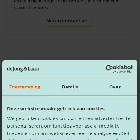
en ervaring help ik je verder om van jouw droom een
succes te maken.
Neem contact op
STUUR MIJ DE
WHITEPAPER
"BEDRIJFSVERKOOP
VOORBEREIDEN: 21
VRAGEN"
Toestemming
Details
Over
Hoe creëer je meer waarde?
Als je eenmaal weet welke factoren invloed
Voornaam
Deze website maakt gebruik van cookies
hebben op de waarde van je bedrijf, kan
We gebruiken cookies om content en advertenties te
je daarop sturen en zo kan je waarde creëren.
personaliseren, om functies voor social media te
Denk aan:
bieden en om ons websiteverkeer te analyseren. Ook
Bedrijfsnaam