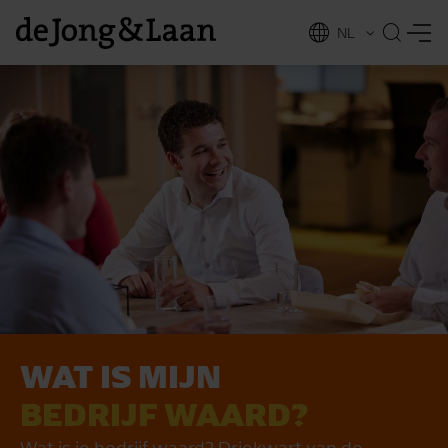
NL
EN
WAT IS MIJN
vices
BEDRIJF WAARD?
Wat is je bedrijf waard? Driekwart van de