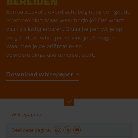
BE­REI­DEN
Een succesvolle overdracht begint bij een goede
voorbereiding! Maar waar begin je? Dat wordt
vaak als lastig ervaren. Graag helpen wij je op
weg. In deze whitepaper vind je 21 vragen
waarmee je de oriëntatie- en
voorbereidingsfase concreet start.
Download whitepaper
Whitepapers
Deel deze pagina