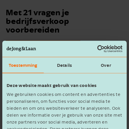
Met 21 vragen je
bedrijfsverkoop
voorbereiden
STUUR MIJ DE
STUUR MIJ DE
WHITEPAPER "MET 21
WHITEPAPER "MET 21
VRAGEN JE
VRAGEN JE
Download whitepaper
BEDRIJFSVERKOOP
BEDRIJFSVERKOOP
VOORBEREIDEN"
VOORBEREIDEN"
Toestemming
Details
Over
Voornaam
Voornaam
Deze website maakt gebruik van cookies
Voorbeeldvragen
We gebruiken cookies om content en advertenties te
personaliseren, om functies voor social media te
Op welke termijn wil jij je bedrijf
bieden en om ons websiteverkeer te analyseren. Ook
Bedrijfsnaam
Bedrijfsnaam
delen we informatie over je gebruik van onze site met
overdragen?
onze partners voor social media, adverteren en
analysedoeleinden. Deze partners kunnen deze