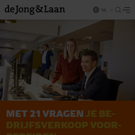
NL
EN
MET 21 VRAGEN
JE BE­
vices
DRIJFS­VER­KOOP VOOR­