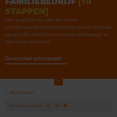
FAMILIEBEDRIJF
[10
STAPPEN]
Hoe zorg je er nu voor dat na een
bedrijfsopvolging de familie nog steeds bij elkaar
op de koffie komt? Download de whitepaper en
kom meer te weten!
Download whitepaper
Whitepapers
Deel deze pagina