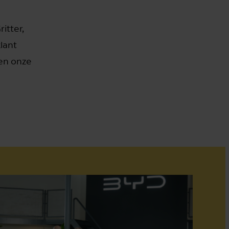
itter,
lant
 en onze