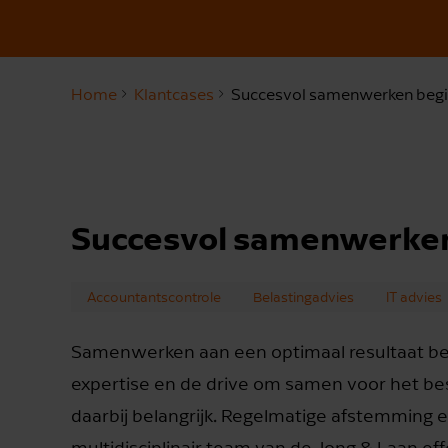
Home
Klantcases
Succesvol samenwerken begi
Succesvol samenwerken
Accountantscontrole
Belastingadvies
IT advies
Samenwerken aan een optimaal resultaat beg
expertise en de drive om samen voor het best
daarbij belangrijk. Regelmatige afstemming e
multidisciplinair team van de Jong & Laan 