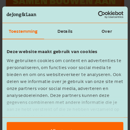
SAMEN BOUWEN AAN
TOEKOMST­
BESTENDIGE GROEI."
Toestemming
Details
Over
Deze website maakt gebruik van cookies
We gebruiken cookies om content en advertenties te
Werving en ontwikkeling
personaliseren, om functies voor social media te
bieden en om ons websiteverkeer te analyseren. Ook
Een ander onderdeel was de werving van de
delen we informatie over je gebruik van onze site met
nieuwe HR-manager Inge Venema en het verder
onze partners voor social media, adverteren en
analysedoeleinden. Deze partners kunnen deze
opleiden van de HR-medewerkster. Samen
gegevens combineren met andere informatie die je
zetten zij nu de volgende stappen, waaronder
aan ze hebt verstrekt of die ze hebben verzameld op
het verder uitrollen van een professioneel
basis van het gebruik van hun services.
onboardingprogramma en de interne CF-
opleidingen.