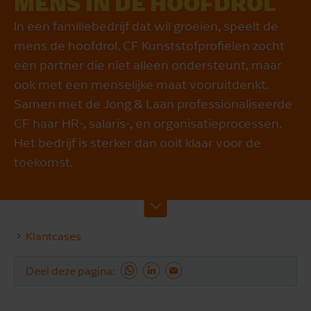
MENS IN DE HOOFDROL
In een familiebedrijf dat wil groeien, speelt de
mens de hoofdrol. CF Kunststofprofielen zocht
een partner die niet alleen ondersteunt, maar
ook met een menselijke maat vooruitdenkt.
Samen met de Jong & Laan professionaliseerde
CF haar HR-, salaris-, en organisatieprocessen.
Het bedrijf is sterker dan ooit klaar voor de
toekomst.
Klantcases
Deel deze pagina