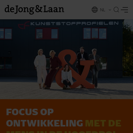
NL
EN
FOCUS OP
vices
ONTWIKKELING ­
MET DE