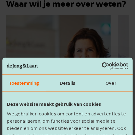
Waar wil je meer over weten?
Toestemming
Details
Over
Deze website maakt gebruik van cookies
HR partnership
Stra
We gebruiken cookies om content en advertenties te
personaliseren, om functies voor social media te
bieden en om ons websiteverkeer te analyseren. Ook