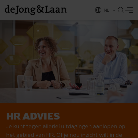
NL
EN
HR ADVIES
vices
Je kunt tegen allerlei uitdagingen aanlopen op
het gebied van HR. Of je nou inzicht wilt in de