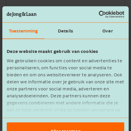
Bedrijfsnaam
Toestemming
Details
Over
Beschrijving
Deze website maakt gebruik van cookies
We gebruiken cookies om content en advertenties te
personaliseren, om functies voor social media te
bieden en om ons websiteverkeer te analyseren. Ook
delen we informatie over je gebruik van onze site met
Ik ga akkoord met het
privacy statement
onze partners voor social media, adverteren en
analysedoeleinden. Deze partners kunnen deze
Verzenden
gegevens combineren met andere informatie die je
aan ze hebt verstrekt of die ze hebben verzameld op
basis van het gebruik van hun services.
Alles toestaan