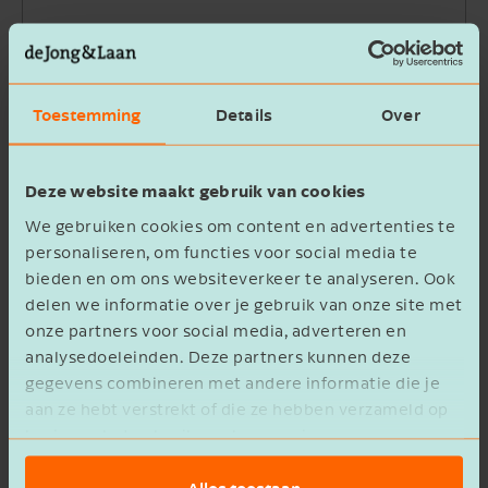
Bedrijfsnaam
Toestemming
Details
Over
Beschrijving
Deze website maakt gebruik van cookies
We gebruiken cookies om content en advertenties te
personaliseren, om functies voor social media te
bieden en om ons websiteverkeer te analyseren. Ook
delen we informatie over je gebruik van onze site met
Ik ga akkoord met het
privacy statement
onze partners voor social media, adverteren en
analysedoeleinden. Deze partners kunnen deze
Verzenden
gegevens combineren met andere informatie die je
aan ze hebt verstrekt of die ze hebben verzameld op
basis van het gebruik van hun services.
Alles toestaan