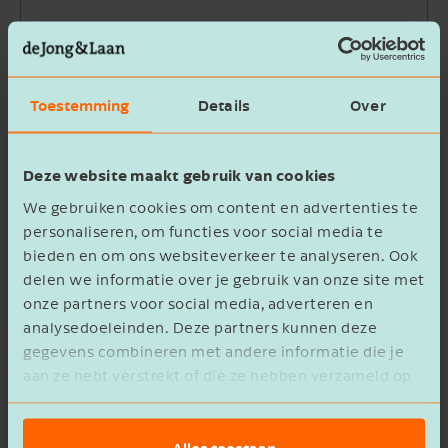
Bedrijfsnaam
Toestemming
Details
Over
Beschrijving
Deze website maakt gebruik van cookies
We gebruiken cookies om content en advertenties te
personaliseren, om functies voor social media te
bieden en om ons websiteverkeer te analyseren. Ook
delen we informatie over je gebruik van onze site met
Ik ga akkoord met het
privacy statement
onze partners voor social media, adverteren en
analysedoeleinden. Deze partners kunnen deze
Verzenden
gegevens combineren met andere informatie die je
aan ze hebt verstrekt of die ze hebben verzameld op
basis van het gebruik van hun services.
Alles toestaan