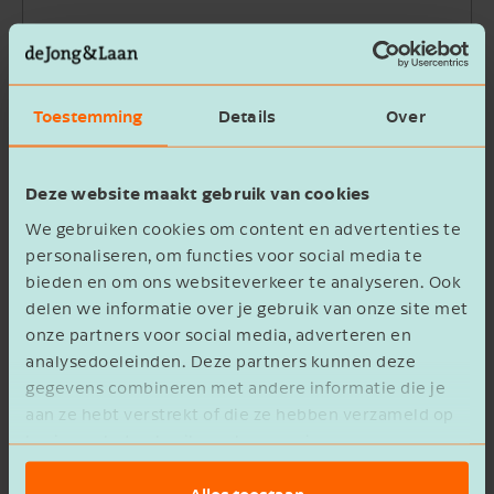
Bedrijfsnaam
Toestemming
Details
Over
Beschrijving
Deze website maakt gebruik van cookies
We gebruiken cookies om content en advertenties te
personaliseren, om functies voor social media te
bieden en om ons websiteverkeer te analyseren. Ook
delen we informatie over je gebruik van onze site met
Ik ga akkoord met het
privacy statement
onze partners voor social media, adverteren en
analysedoeleinden. Deze partners kunnen deze
Verzenden
gegevens combineren met andere informatie die je
aan ze hebt verstrekt of die ze hebben verzameld op
basis van het gebruik van hun services.
Alles toestaan