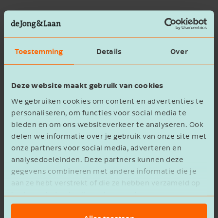
Bedrijfsnaam
Toestemming
Details
Over
Beschrijving
Deze website maakt gebruik van cookies
We gebruiken cookies om content en advertenties te
personaliseren, om functies voor social media te
bieden en om ons websiteverkeer te analyseren. Ook
delen we informatie over je gebruik van onze site met
Ik ga akkoord met het
privacy statement
onze partners voor social media, adverteren en
analysedoeleinden. Deze partners kunnen deze
Verzenden
gegevens combineren met andere informatie die je
aan ze hebt verstrekt of die ze hebben verzameld op
basis van het gebruik van hun services.
Alles toestaan