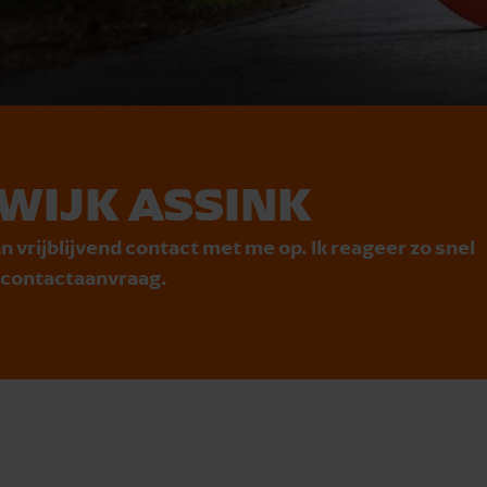
WIJK ASSINK
n vrijblijvend contact met me op. Ik reageer zo snel
e contactaanvraag.