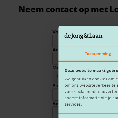
Neem contact op met L
Voornaam
Achternaam
Toestemming
Mobiele telefoon
Deze website maakt gebru
+31
We gebruiken cookies om co
E-mailadres
om ons websiteverkeer te a
voor social media, advert
andere informatie die je aa
Bedrijfsnaam
services.