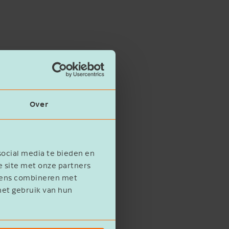
Over
social media te bieden en
e site met onze partners
evens combineren met
het gebruik van hun