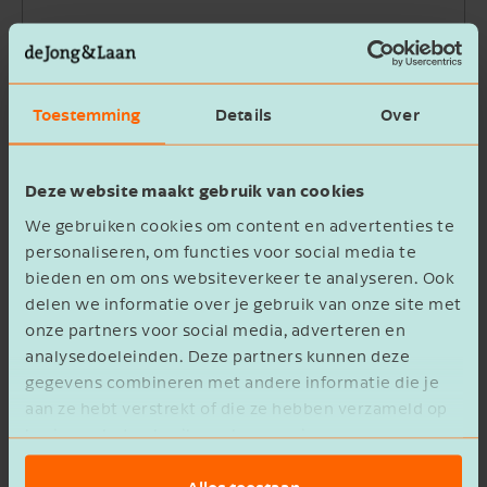
Bedrijfsnaam
Toestemming
Details
Over
Beschrijving
Deze website maakt gebruik van cookies
We gebruiken cookies om content en advertenties te
personaliseren, om functies voor social media te
bieden en om ons websiteverkeer te analyseren. Ook
delen we informatie over je gebruik van onze site met
Ik ga akkoord met het
privacy statement
onze partners voor social media, adverteren en
analysedoeleinden. Deze partners kunnen deze
Verzenden
gegevens combineren met andere informatie die je
aan ze hebt verstrekt of die ze hebben verzameld op
basis van het gebruik van hun services.
Alles toestaan