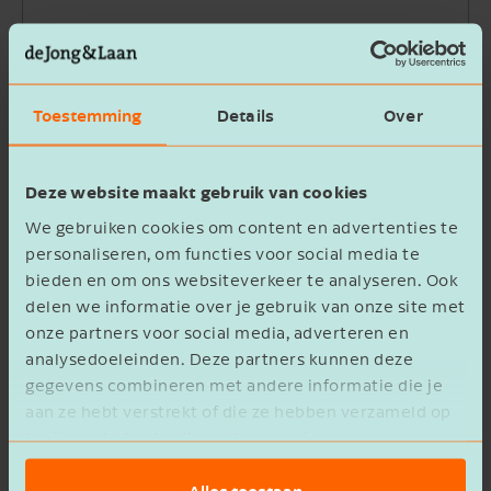
Bedrijfsnaam
Toestemming
Details
Over
Beschrijving
Deze website maakt gebruik van cookies
We gebruiken cookies om content en advertenties te
personaliseren, om functies voor social media te
bieden en om ons websiteverkeer te analyseren. Ook
delen we informatie over je gebruik van onze site met
Ik ga akkoord met het
privacy statement
onze partners voor social media, adverteren en
analysedoeleinden. Deze partners kunnen deze
Verzenden
gegevens combineren met andere informatie die je
aan ze hebt verstrekt of die ze hebben verzameld op
basis van het gebruik van hun services.
Alles toestaan