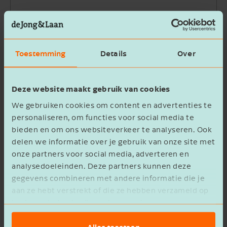
Bedrijfsnaam
Toestemming
Details
Over
Beschrijving
Deze website maakt gebruik van cookies
We gebruiken cookies om content en advertenties te
personaliseren, om functies voor social media te
bieden en om ons websiteverkeer te analyseren. Ook
delen we informatie over je gebruik van onze site met
Ik ga akkoord met het
privacy statement
onze partners voor social media, adverteren en
analysedoeleinden. Deze partners kunnen deze
Verzenden
gegevens combineren met andere informatie die je
aan ze hebt verstrekt of die ze hebben verzameld op
basis van het gebruik van hun services.
Alles toestaan