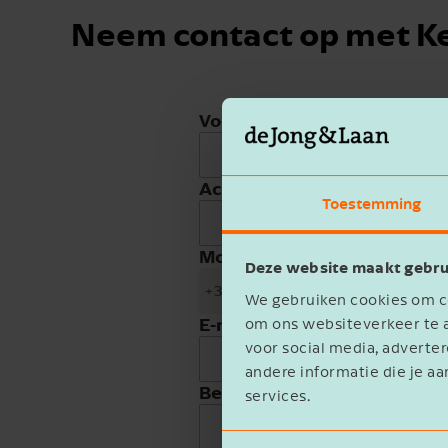
Neem contact op met K
Voornaam
Achternaam
Toestemming
Mobiele telefoon
Deze website maakt gebru
+31
We gebruiken cookies om co
E-mailadres
om ons websiteverkeer te a
voor social media, advert
andere informatie die je aa
Bedrijfsnaam
services.