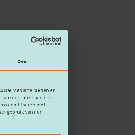
Over
social media te bieden en
e site met onze partners
evens combineren met
het gebruik van hun