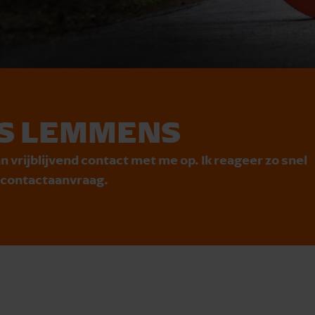
S LEMMENS
n vrijblijvend contact met me op. Ik reageer zo snel
e contactaanvraag.