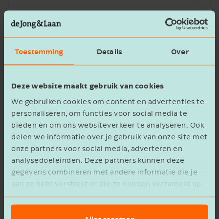
Bedrijfsnaam
Toestemming
Details
Over
Beschrijving
Deze website maakt gebruik van cookies
We gebruiken cookies om content en advertenties te
personaliseren, om functies voor social media te
bieden en om ons websiteverkeer te analyseren. Ook
delen we informatie over je gebruik van onze site met
Ik ga akkoord met het
privacy statement
onze partners voor social media, adverteren en
analysedoeleinden. Deze partners kunnen deze
Verzenden
gegevens combineren met andere informatie die je
aan ze hebt verstrekt of die ze hebben verzameld op
basis van het gebruik van hun services.
Alles toestaan