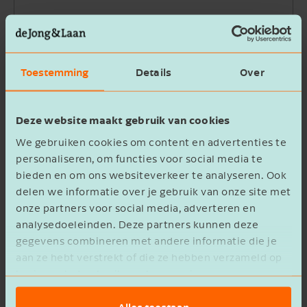
Bedrijfsnaam
Toestemming
Details
Over
Beschrijving
Deze website maakt gebruik van cookies
We gebruiken cookies om content en advertenties te
personaliseren, om functies voor social media te
bieden en om ons websiteverkeer te analyseren. Ook
delen we informatie over je gebruik van onze site met
Ik ga akkoord met het
privacy statement
onze partners voor social media, adverteren en
analysedoeleinden. Deze partners kunnen deze
Verzenden
gegevens combineren met andere informatie die je
aan ze hebt verstrekt of die ze hebben verzameld op
basis van het gebruik van hun services.
Alles toestaan