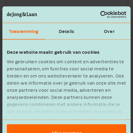
Bedrijfsnaam
Toestemming
Details
Over
Beschrijving
Deze website maakt gebruik van cookies
We gebruiken cookies om content en advertenties te
personaliseren, om functies voor social media te
bieden en om ons websiteverkeer te analyseren. Ook
delen we informatie over je gebruik van onze site met
Ik ga akkoord met het
privacy statement
onze partners voor social media, adverteren en
analysedoeleinden. Deze partners kunnen deze
Verzenden
gegevens combineren met andere informatie die je
aan ze hebt verstrekt of die ze hebben verzameld op
basis van het gebruik van hun services.
Alles toestaan