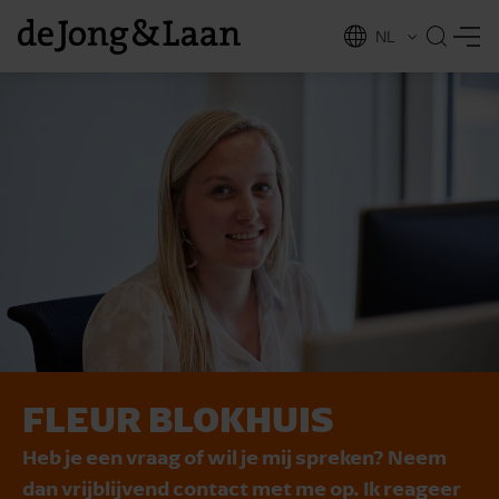
NL
EN
FLEUR BLOKHUIS
vices
Heb je een vraag of wil je mij spreken? Neem
dan vrijblijvend contact met me op. Ik reageer