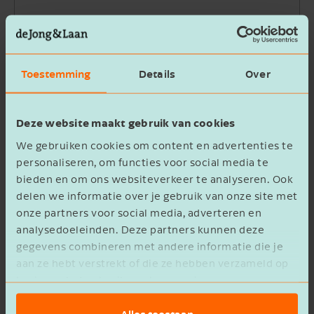
Bedrijfsnaam
Toestemming
Details
Over
Beschrijving
Deze website maakt gebruik van cookies
We gebruiken cookies om content en advertenties te
personaliseren, om functies voor social media te
bieden en om ons websiteverkeer te analyseren. Ook
delen we informatie over je gebruik van onze site met
Ik ga akkoord met het
privacy statement
onze partners voor social media, adverteren en
analysedoeleinden. Deze partners kunnen deze
Verzenden
gegevens combineren met andere informatie die je
aan ze hebt verstrekt of die ze hebben verzameld op
basis van het gebruik van hun services.
Alles toestaan