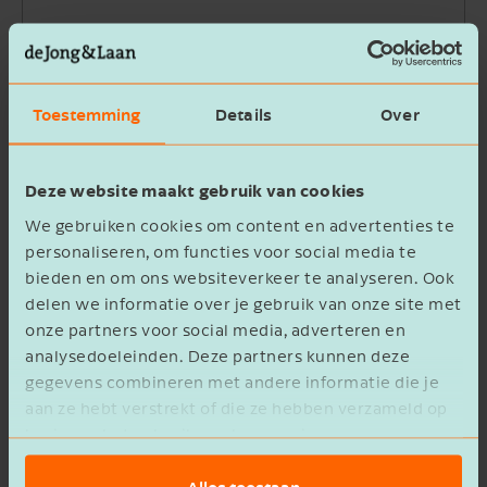
Bedrijfsnaam
Toestemming
Details
Over
Beschrijving
Deze website maakt gebruik van cookies
We gebruiken cookies om content en advertenties te
personaliseren, om functies voor social media te
bieden en om ons websiteverkeer te analyseren. Ook
delen we informatie over je gebruik van onze site met
Ik ga akkoord met het
privacy statement
onze partners voor social media, adverteren en
analysedoeleinden. Deze partners kunnen deze
Verzenden
gegevens combineren met andere informatie die je
aan ze hebt verstrekt of die ze hebben verzameld op
basis van het gebruik van hun services.
Alles toestaan