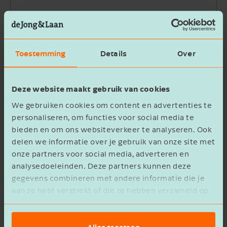
Bedrijfsnaam
Toestemming
Details
Over
Beschrijving
Deze website maakt gebruik van cookies
We gebruiken cookies om content en advertenties te
personaliseren, om functies voor social media te
bieden en om ons websiteverkeer te analyseren. Ook
delen we informatie over je gebruik van onze site met
Ik ga akkoord met het
privacy statement
onze partners voor social media, adverteren en
analysedoeleinden. Deze partners kunnen deze
Verzenden
gegevens combineren met andere informatie die je
aan ze hebt verstrekt of die ze hebben verzameld op
basis van het gebruik van hun services.
Alles toestaan