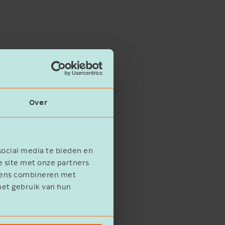
Over
social media te bieden en
e site met onze partners
evens combineren met
het gebruik van hun