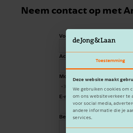
Neem contact op met A
Voornaam
Achternaam
Toestemming
Mobiele telefoon
Deze website maakt gebru
+31
We gebruiken cookies om co
E-mailadres
om ons websiteverkeer te a
voor social media, advert
andere informatie die je aa
Bedrijfsnaam
services.