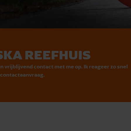
KA REEFHUIS
n vrijblijvend contact met me op. Ik reageer zo snel
e contactaanvraag.