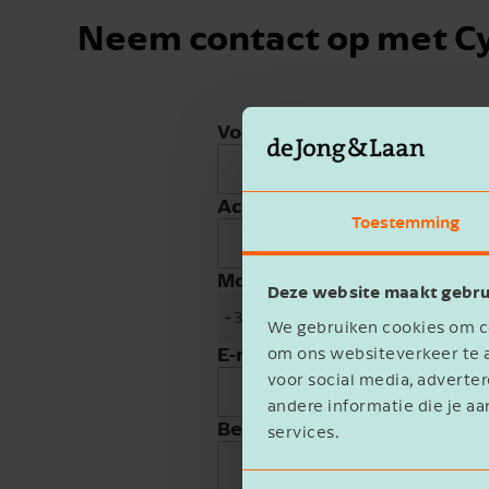
Neem contact op met Cy
Voornaam
Achternaam
Toestemming
Mobiele telefoon
Deze website maakt gebru
+31
We gebruiken cookies om co
E-mailadres
om ons websiteverkeer te a
voor social media, advert
andere informatie die je aa
Bedrijfsnaam
services.