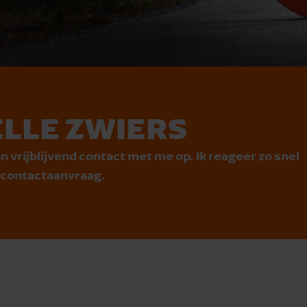
LLE ZWIERS
n vrijblijvend contact met me op. Ik reageer zo snel
e contactaanvraag.