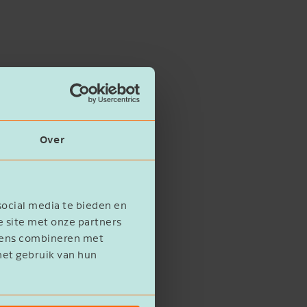
Over
social media te bieden en
e site met onze partners
evens combineren met
het gebruik van hun