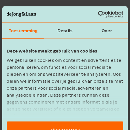
Bedrijfsnaam
Toestemming
Details
Over
Beschrijving
Deze website maakt gebruik van cookies
We gebruiken cookies om content en advertenties te
personaliseren, om functies voor social media te
bieden en om ons websiteverkeer te analyseren. Ook
delen we informatie over je gebruik van onze site met
Ik ga akkoord met het
privacy statement
onze partners voor social media, adverteren en
analysedoeleinden. Deze partners kunnen deze
Verzenden
gegevens combineren met andere informatie die je
aan ze hebt verstrekt of die ze hebben verzameld op
basis van het gebruik van hun services.
Alles toestaan