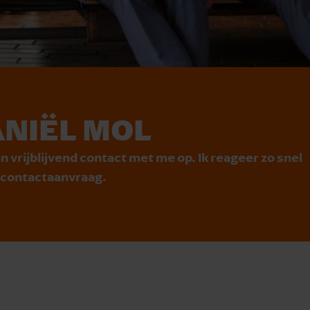
NIËL MOL
n vrijblijvend contact met me op. Ik reageer zo snel
e contactaanvraag.