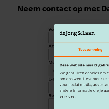
Neem contact op met Da
Voornaam
Achternaam
Toestemming
Mobiele telefoon
Deze website maakt gebru
+31
We gebruiken cookies om co
E-mailadres
om ons websiteverkeer te a
voor social media, advert
andere informatie die je aa
Bedrijfsnaam
services.