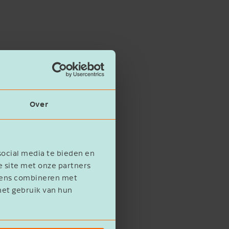
Over
social media te bieden en
e site met onze partners
evens combineren met
het gebruik van hun