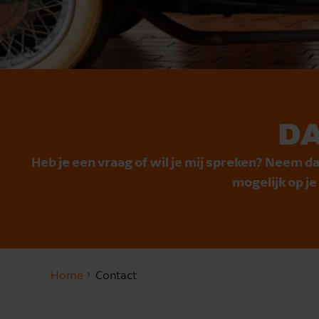
DA
Heb je een vraag of wil je mij spreken? Neem da
mogelijk op j
Home
Contact