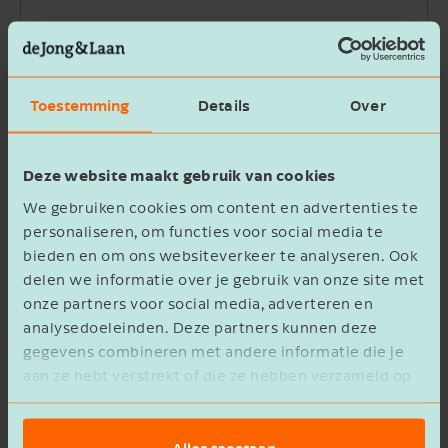
Bedrijfsnaam
Toestemming
Details
Over
Beschrijving
Deze website maakt gebruik van cookies
We gebruiken cookies om content en advertenties te
personaliseren, om functies voor social media te
bieden en om ons websiteverkeer te analyseren. Ook
delen we informatie over je gebruik van onze site met
Ik ga akkoord met het
privacy statement
onze partners voor social media, adverteren en
analysedoeleinden. Deze partners kunnen deze
Verzenden
gegevens combineren met andere informatie die je
aan ze hebt verstrekt of die ze hebben verzameld op
basis van het gebruik van hun services.
Alles toestaan