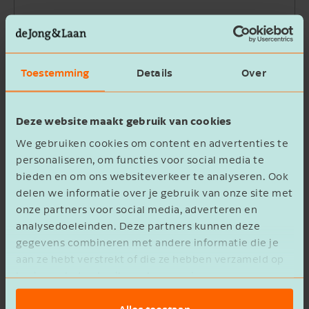
Bedrijfsnaam
Toestemming
Details
Over
Beschrijving
Deze website maakt gebruik van cookies
We gebruiken cookies om content en advertenties te
personaliseren, om functies voor social media te
bieden en om ons websiteverkeer te analyseren. Ook
delen we informatie over je gebruik van onze site met
Ik ga akkoord met het
privacy statement
onze partners voor social media, adverteren en
analysedoeleinden. Deze partners kunnen deze
Verzenden
gegevens combineren met andere informatie die je
aan ze hebt verstrekt of die ze hebben verzameld op
basis van het gebruik van hun services.
Alles toestaan