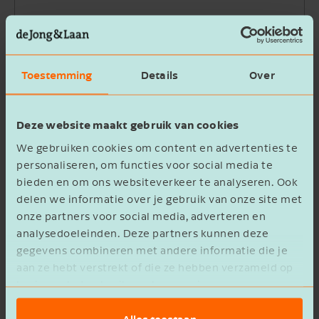
Bedrijfsnaam
Toestemming
Details
Over
Beschrijving
Deze website maakt gebruik van cookies
We gebruiken cookies om content en advertenties te
personaliseren, om functies voor social media te
bieden en om ons websiteverkeer te analyseren. Ook
delen we informatie over je gebruik van onze site met
Ik ga akkoord met het
privacy statement
onze partners voor social media, adverteren en
analysedoeleinden. Deze partners kunnen deze
Verzenden
gegevens combineren met andere informatie die je
aan ze hebt verstrekt of die ze hebben verzameld op
basis van het gebruik van hun services.
Alles toestaan