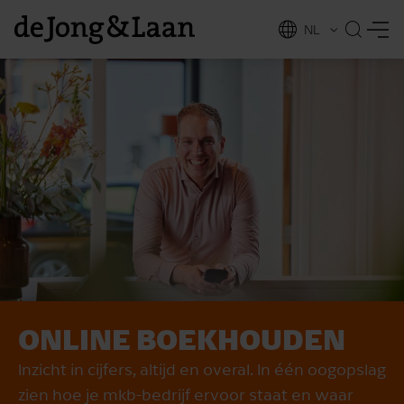
NL
EN
ONLINE BOEKHOUDEN
vices
Inzicht in cijfers, altijd en overal. In één oogopslag
zien hoe je mkb-bedrijf ervoor staat en waar