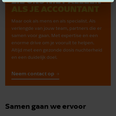
ZIE ONS NIET ALLEEN
ALS JE ACCOUNTANT
Maar ook als mens en als specialist. Als
verlengde van jouw team, partners die er
samen voor gaan. Met expertise en een
enorme drive om je vooruit te helpen.
Altijd met een gezonde dosis nuchterheid
en een duidelijk doel.
Neem contact op
Samen gaan we ervoor