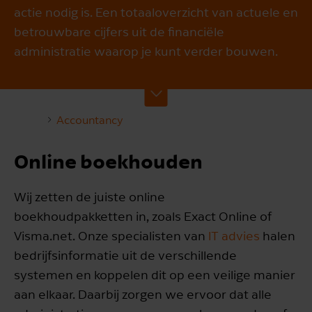
actie nodig is. Een totaaloverzicht van actuele en
betrouwbare cijfers uit de financiële
administratie waarop je kunt verder bouwen.
Accountancy
Online boekhouden
Wij zetten de juiste online
boekhoudpakketten in, zoals Exact Online of
Visma.net. Onze specialisten van
IT advies
halen
bedrijfsinformatie uit de verschillende
systemen en koppelen dit op een veilige manier
aan elkaar. Daarbij zorgen we ervoor dat alle