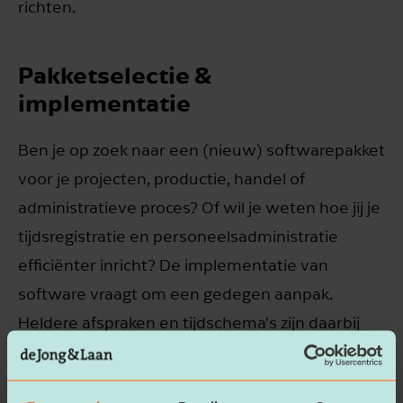
richten.
Pakketselectie &
implementatie
Ben je op zoek naar een (nieuw) softwarepakket
voor je projecten, productie, handel of
administratieve proces? Of wil je weten hoe jij je
tijdsregistratie en personeelsadministratie
efficiënter inricht? De implementatie van
software vraagt om een gedegen aanpak.
Heldere afspraken en tijdschema's zijn daarbij
belangrijke sleutelwoorden.