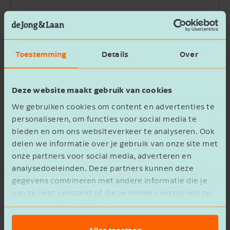
Bedrijfsnaam
Toestemming
Details
Over
Beschrijving
Deze website maakt gebruik van cookies
We gebruiken cookies om content en advertenties te
personaliseren, om functies voor social media te
bieden en om ons websiteverkeer te analyseren. Ook
delen we informatie over je gebruik van onze site met
Ik ga akkoord met het
privacy statement
onze partners voor social media, adverteren en
analysedoeleinden. Deze partners kunnen deze
Verzenden
gegevens combineren met andere informatie die je
aan ze hebt verstrekt of die ze hebben verzameld op
basis van het gebruik van hun services.
Alles toestaan