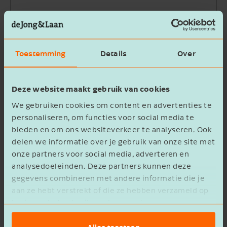
Bedrijfsnaam
Toestemming
Details
Over
Beschrijving
Deze website maakt gebruik van cookies
We gebruiken cookies om content en advertenties te
personaliseren, om functies voor social media te
bieden en om ons websiteverkeer te analyseren. Ook
delen we informatie over je gebruik van onze site met
Ik ga akkoord met het
privacy statement
onze partners voor social media, adverteren en
analysedoeleinden. Deze partners kunnen deze
Verzenden
gegevens combineren met andere informatie die je
aan ze hebt verstrekt of die ze hebben verzameld op
basis van het gebruik van hun services.
Alles toestaan